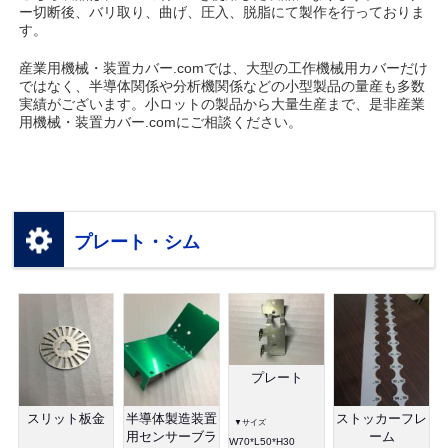
ー切断後、バリ取り、曲げ、圧入、脱脂にて製作を行っておりま
す。
産業用機械・装置カバー.comでは、大型の工作機械用カバーだけ
ではなく、半導体関係や分析機関係などの小型製品の量産も多数
実績がございます。小ロットの製品から大量生産まで、是非産業
用機械・装置カバー.comにご相談ください。
プレート・シム
プレート
スリット板金
半導体製造装置
ストッカーフレ
▼サイズ
用センサーブラ
ーム
W70*L50*H30