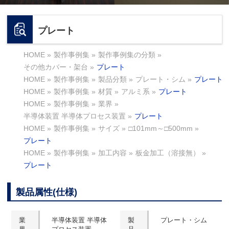
プレート
HOME
»
製作事例集
»
製作事例集の分類
»
その他カバー・架台
»
プレート
HOME
»
製作事例集
»
製品分類
»
プレート・シム
»
プレート
HOME
»
製作事例集
»
材質
»
アルミ系
»
プレート
HOME
»
製作事例集
»
業界
»
半導体装置 半導体プロセス装置
»
プレート
HOME
»
製作事例集
»
サイズ
»
□101mm～□500mm
»
プレート
HOME
»
製作事例集
»
加工内容
»
板金加工（溶接無）
»
プレート
製品属性(仕様)
業
半導体装置 半導体
製
プレート・シム