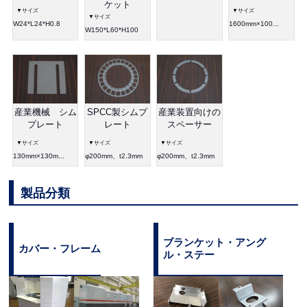
ケット
▼サイズ
▼サイズ
▼サイズ
W24*L24*H0.8
1600mm×100...
W150*L60*H100
産業機械 シム
SPCC製シムプ
産業装置向けの
プレート
レート
スペーサー
▼サイズ
▼サイズ
▼サイズ
130mm×130m...
φ200mm、t2.3mm
φ200mm、t2.3mm
製品分類
ブランケット・アング
カバー・フレーム
ル・ステー