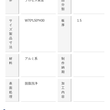
界
プロセス装置
品
分
類
サ
W70*L50*H30
板
1.5
イ
厚
ズ
製
品
寸
法
材
アルミ系
制
料
作
納
期
表
脱脂洗浄
加
面
工
処
内
理
容